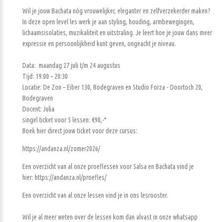
Wil je jouw Bachata nóg vrouwelijker, eleganter en zelfverzekerder maken?
In deze open level les werk je aan styling, houding, armbewegingen,
lichaamsisolaties, muzikaliteit en uitstraling. Je leert hoe je jouw dans meer
expressie en persoonlijkheid kunt geven, ongeacht je niveau.
Data: maandag 27 juli t/m 24 augustus
Tijd: 19:00 – 20:30
Locatie: De Zon – Eiber 130, Bodegraven en Studio Forza - Doortoch 20,
Bodegraven
Docent: Julia
singel ticket voor 5 lessen: €90,-*
Boek hier direct jouw ticket voor deze cursus:
https://andanza.nl/zomer2026/
Een overzicht van al onze proeflessen voor Salsa en Bachata vind je
hier: https://andanza.nl/proefles/
Een overzicht van al onze lessen vind je in ons lesrooster.
Wil je al meer weten over de lessen kom dan alvast in onze whatsapp