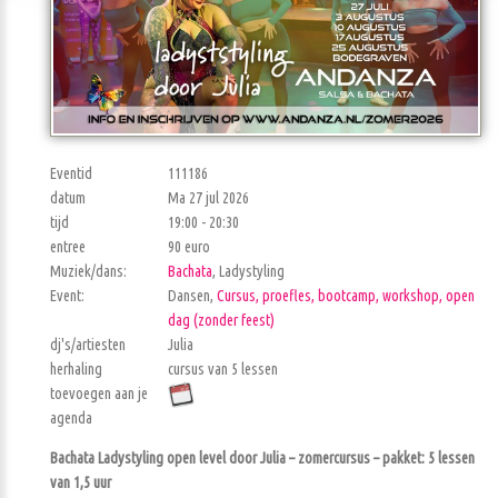
Eventid
111186
datum
Ma 27 jul 2026
tijd
19:00 - 20:30
entree
90 euro
Muziek/dans:
Bachata
, Ladystyling
Event:
Dansen,
Cursus, proefles, bootcamp, workshop, open
dag (zonder feest)
dj's/artiesten
Julia
herhaling
cursus van 5 lessen
toevoegen aan je
agenda
Bachata Ladystyling open level door Julia – zomercursus – pakket: 5 lessen
van 1,5 uur