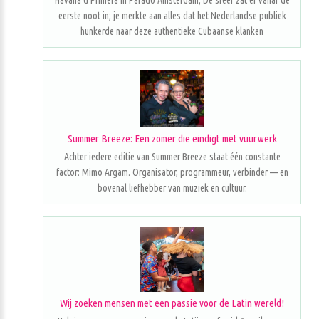
Havana d'Primera in Parado Amsterdam; De sfeer zat er vanaf de
eerste noot in; je merkte aan alles dat het Nederlandse publiek
hunkerde naar deze authentieke Cubaanse klanken
Summer Breeze: Een zomer die eindigt met vuurwerk
Achter iedere editie van Summer Breeze staat één constante
factor: Mimo Argam. Organisator, programmeur, verbinder — en
bovenal liefhebber van muziek en cultuur.
Wij zoeken mensen met een passie voor de Latin wereld!