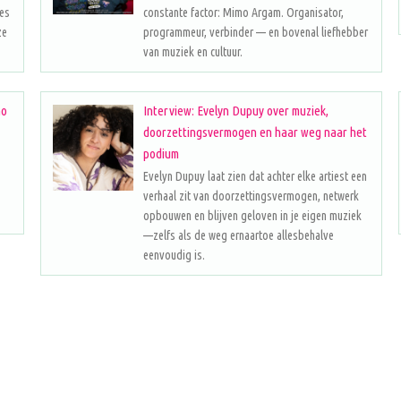
les
constante factor: Mimo Argam. Organisator,
ze
programmeur, verbinder — en bovenal liefhebber
van muziek en cultuur.
no
Interview: Evelyn Dupuy over muziek,
doorzettingsvermogen en haar weg naar het
podium
Evelyn Dupuy laat zien dat achter elke artiest een
verhaal zit van doorzettingsvermogen, netwerk
opbouwen en blijven geloven in je eigen muziek
—zelfs als de weg ernaartoe allesbehalve
eenvoudig is.