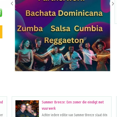
nd
Summer Breeze: Een zomer die eindigt met
vuurwerk
eer
Achter iedere editie van Summer Breeze staat één