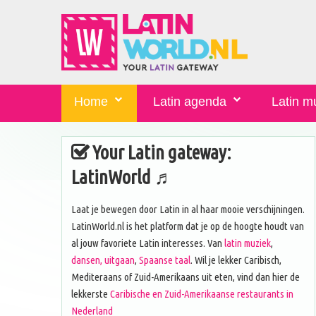
Home
Latin agenda
Latin m
Your Latin gateway:
LatinWorld ♬
Laat je bewegen door Latin in al haar mooie verschijningen.
LatinWorld.nl is het platform dat je op de hoogte houdt van
al jouw favoriete Latin interesses. Van
latin muziek
,
dansen, uitgaan
,
Spaanse taal
. Wil je lekker Caribisch,
Mediteraans of Zuid-Amerikaans uit eten, vind dan hier de
lekkerste
Caribische en Zuid-Amerikaanse restaurants in
Nederland