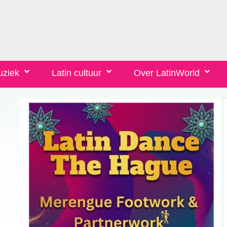
uziek
Latin cultuur
Over LatinWorld