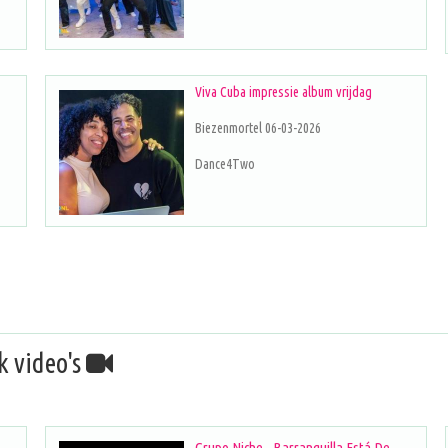
Viva Cuba impressie album vrijdag
Biezenmortel 06-03-2026
Dance4Two
k video's
Grupo Niche - Barranquilla Está De