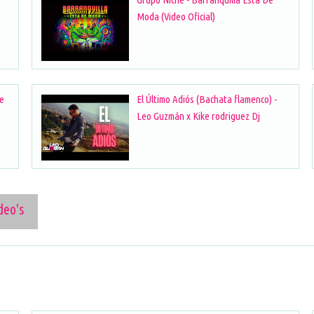
Moda (Video Oficial)
te
El Último Adiós (Bachata flamenco) -
Leo Guzmán x Kike rodriguez Dj
deo's