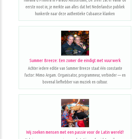
Havana d'Primera in Parado Amsterdam; De sfeer zat er vanaf de
eerste noot in; je merkte aan alles dat het Nederlandse publiek
hunkerde naar deze authentieke Cubaanse klanken
Summer Breeze: Een zomer die eindigt met vuurwerk
Achter iedere editie van Summer Breeze staat één constante
factor: Mimo Argam. Organisator, programmeur, verbinder — en
bovenal liefhebber van muziek en cultuur.
Wij zoeken mensen met een passie voor de Latin wereld!