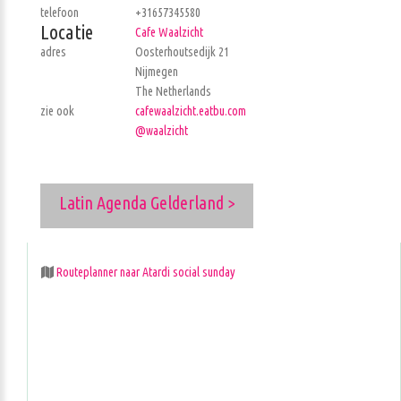
telefoon
+31657345580
Locatie
Cafe Waalzicht
adres
Oosterhoutsedijk 21
Nijmegen
The Netherlands
zie ook
cafewaalzicht.eatbu.com
@waalzicht
Latin Agenda Gelderland >
Routeplanner naar Atardi social sunday