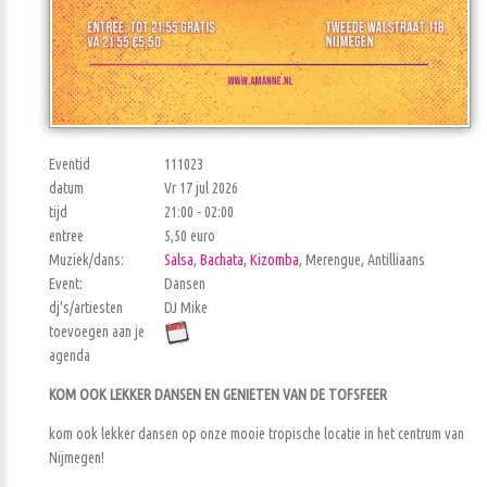
Eventid
111023
datum
Vr 17 jul 2026
tijd
21:00 - 02:00
entree
5,50 euro
Muziek/dans:
Salsa
,
Bachata
,
Kizomba
, Merengue, Antilliaans
Event:
Dansen
dj's/artiesten
DJ Mike
toevoegen aan je
agenda
KOM OOK LEKKER DANSEN EN GENIETEN VAN DE TOFSFEER
kom ook lekker dansen op onze mooie tropische locatie in het centrum van
Nijmegen!