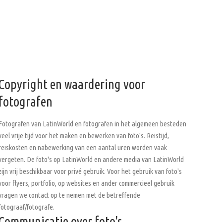
Copyright en waardering voor
fotografen
Fotografen van LatinWorld en fotografen in het algemeen besteden
veel vrije tijd voor het maken en bewerken van foto's. Reistijd,
reiskosten en nabewerking van een aantal uren worden vaak
vergeten. De foto's op LatinWorld en andere media van LatinWorld
zijn vrij beschikbaar voor privé gebruik. Voor het gebruik van foto's
voor flyers, portfolio, op websites en ander commercieel gebruik
vragen we contact op te nemen met de betreffende
fotograaf/fotografe.
Communicatie over foto's