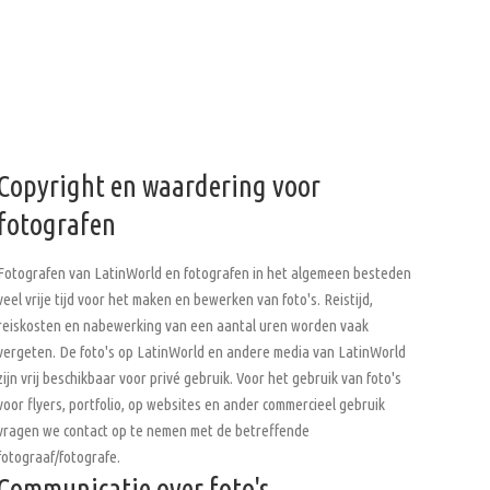
Copyright en waardering voor
fotografen
Fotografen van LatinWorld en fotografen in het algemeen besteden
veel vrije tijd voor het maken en bewerken van foto's. Reistijd,
reiskosten en nabewerking van een aantal uren worden vaak
vergeten. De foto's op LatinWorld en andere media van LatinWorld
zijn vrij beschikbaar voor privé gebruik. Voor het gebruik van foto's
voor flyers, portfolio, op websites en ander commercieel gebruik
vragen we contact op te nemen met de betreffende
fotograaf/fotografe.
Communicatie over foto's