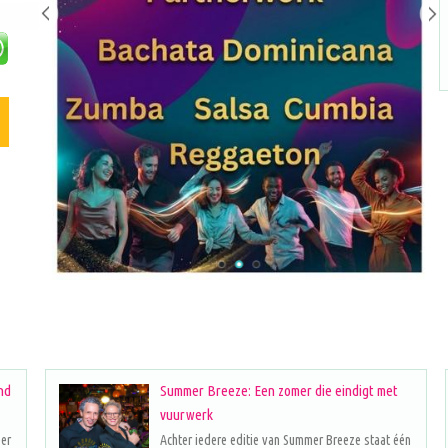
nd
Summer Breeze: Een zomer die eindigt met
vuurwerk
eer
Achter iedere editie van Summer Breeze staat één