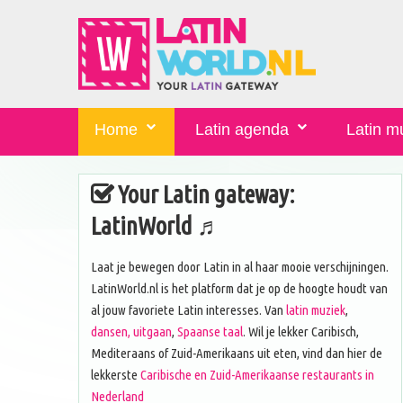
Home
Latin agenda
Latin m
Your Latin gateway:
LatinWorld ♬
Laat je bewegen door Latin in al haar mooie verschijningen.
LatinWorld.nl is het platform dat je op de hoogte houdt van
al jouw favoriete Latin interesses. Van
latin muziek
,
dansen, uitgaan
,
Spaanse taal
. Wil je lekker Caribisch,
Mediteraans of Zuid-Amerikaans uit eten, vind dan hier de
lekkerste
Caribische en Zuid-Amerikaanse restaurants in
Nederland