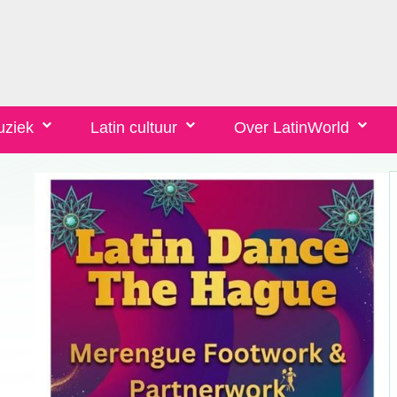
uziek
Latin cultuur
Over LatinWorld