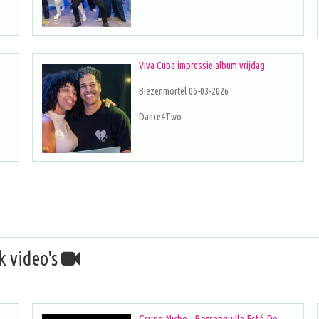
Viva Cuba impressie album vrijdag
Biezenmortel 06-03-2026
Dance4Two
k video's
Grupo Niche - Barranquilla Está De