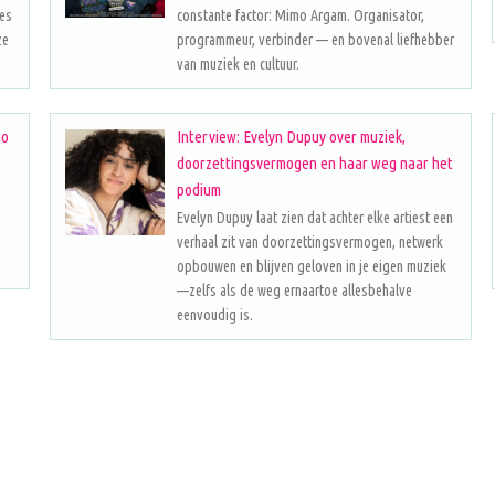
les
constante factor: Mimo Argam. Organisator,
ze
programmeur, verbinder — en bovenal liefhebber
van muziek en cultuur.
no
Interview: Evelyn Dupuy over muziek,
doorzettingsvermogen en haar weg naar het
podium
Evelyn Dupuy laat zien dat achter elke artiest een
verhaal zit van doorzettingsvermogen, netwerk
opbouwen en blijven geloven in je eigen muziek
—zelfs als de weg ernaartoe allesbehalve
eenvoudig is.