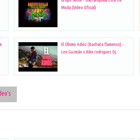
Moda (Video Oficial)
te
El Último Adiós (Bachata flamenco) -
Leo Guzmán x Kike rodriguez Dj
deo's